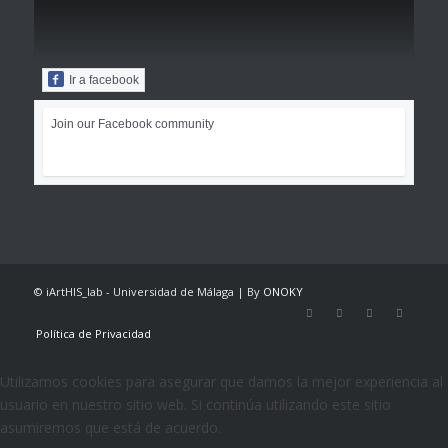
Ir a facebook
Join our Facebook community
© iArtHIS_lab - Universidad de Málaga | By
ONOKY
Política de Privacidad
Utilizamos cookies para asegurar que damos la mejor experiencia al
usuario en nuestro sitio web. Si continúa utilizando este sitio
asumiremos que está de acuerdo.