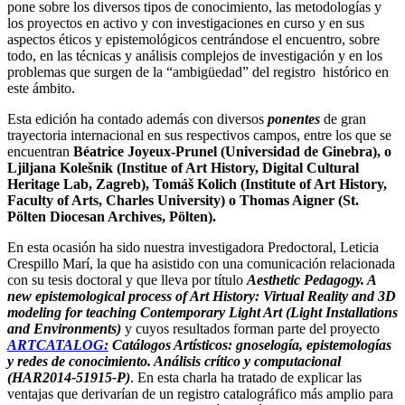
pone sobre los diversos tipos de conocimiento, las metodologías y
los proyectos en activo y con investigaciones en curso y en sus
aspectos éticos y epistemológicos centrándose el encuentro, sobre
todo, en las técnicas y análisis complejos de investigación y en los
problemas que surgen de la “ambigüedad” del registro histórico en
este ámbito.
Esta edición ha contado además con diversos
ponentes
de gran
trayectoria internacional en sus respectivos campos, entre los que se
encuentran
Béatrice Joyeux-Prunel (Universidad de Ginebra), o
Ljiljana Kolešnik (Institue of Art History, Digital Cultural
Heritage Lab, Zagreb), Tomáš Kolich
(Institute of Art History,
Faculty of Arts, Charles University) o
Thomas Aigner
(St.
Pölten Diocesan Archives, Pölten)
.
En esta ocasión ha sido nuestra investigadora Predoctoral, Leticia
Crespillo Marí, la que ha asistido con una comunicación relacionada
con su tesis doctoral y que lleva por título
Aesthetic Pedagogy. A
new epistemological process of Art History: Virtual Reality and 3D
modeling for teaching Contemporary Light Art (Light Installations
and Environments)
y cuyos resultados forman parte del proyecto
ARTCATALOG:
Catálogos Artísticos: gnoselogía, epistemologías
y redes de conocimiento. Análisis crítico y computacional
(HAR2014-51915-P)
. En esta charla ha tratado de explicar las
ventajas que derivarían de un registro catalográfico más amplio para