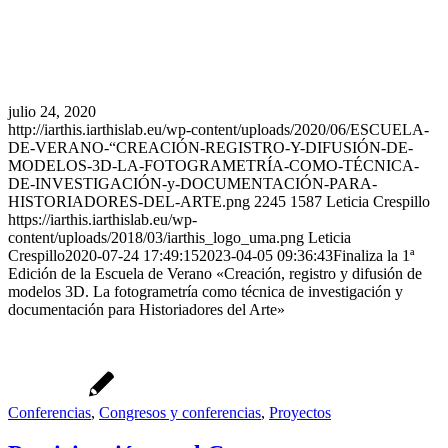
julio 24, 2020
http://iarthis.iarthislab.eu/wp-content/uploads/2020/06/ESCUELA-
DE-VERANO-“CREACIÓN-REGISTRO-Y-DIFUSIÓN-DE-
MODELOS-3D-LA-FOTOGRAMETRÍA-COMO-TÉCNICA-
DE-INVESTIGACIÓN-y-DOCUMENTACIÓN-PARA-
HISTORIADORES-DEL-ARTE.png
2245
1587
Leticia Crespillo
https://iarthis.iarthislab.eu/wp-
content/uploads/2018/03/iarthis_logo_uma.png
Leticia
Crespillo
2020-07-24 17:49:15
2023-04-05 09:36:43
Finaliza la 1ª
Edición de la Escuela de Verano «Creación, registro y difusión de
modelos 3D. La fotogrametría como técnica de investigación y
documentación para Historiadores del Arte»
Conferencias
,
Congresos y conferencias
,
Proyectos