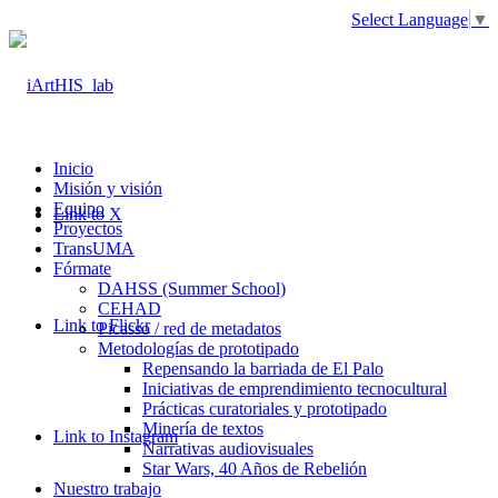
Select Language
▼
Inicio
Misión y visión
Equipo
Link to X
Proyectos
TransUMA
Fórmate
DAHSS (Summer School)
CEHAD
Link to Flickr
Picasso / red de metadatos
Metodologías de prototipado
Repensando la barriada de El Palo
Iniciativas de emprendimiento tecnocultural
Prácticas curatoriales y prototipado
Minería de textos
Link to Instagram
Narrativas audiovisuales
Star Wars, 40 Años de Rebelión
Nuestro trabajo