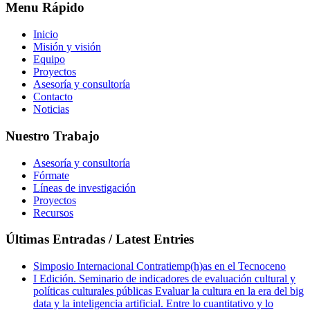
Menu Rápido
Inicio
Misión y visión
Equipo
Proyectos
Asesoría y consultoría
Contacto
Noticias
Nuestro Trabajo
Asesoría y consultoría
Fórmate
Líneas de investigación
Proyectos
Recursos
Últimas Entradas / Latest Entries
Simposio Internacional Contratiemp(h)as en el Tecnoceno
I Edición. Seminario de indicadores de evaluación cultural y
políticas culturales públicas Evaluar la cultura en la era del big
data y la inteligencia artificial. Entre lo cuantitativo y lo