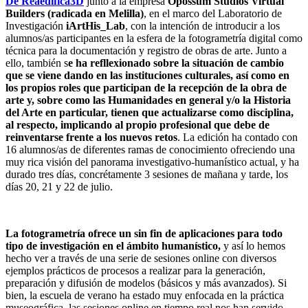
De Reaedifica3D
junto a la empresa
Opossum Studios Virtual
Builders (radicada en Melilla)
, en el marco del Laboratorio de
Investigación
iArtHis_Lab
, con la intención de introducir a los
alumnos/as participantes en la esfera de la fotogrametría digital como
técnica para la documentación y registro de obras de arte. Junto a
ello, también s
e ha refllexionado sobre la situación de cambio
que se viene dando en las instituciones culturales, así como en
los propios roles que participan de la recepción de la obra de
arte y, sobre como las Humanidades en general y/o la Historia
del Arte en particular, tienen que actualizarse como disciplina,
al respecto, implicando al propio profesional que debe de
reinventarse frente a los nuevos retos
. La edición ha contado con
16 alumnos/as de diferentes ramas de conocimiento ofreciendo una
muy rica visión del panorama investigativo-humanístico actual, y ha
durado tres días, concrétamente 3 sesiones de mañana y tarde, los
días 20, 21 y 22 de julio.
La fotogrametría ofrece un sin fin de aplicaciones para todo
tipo de investigación en el ámbito humanístico,
y así lo hemos
hecho ver a través de una serie de sesiones online con diversos
ejemplos prácticos de procesos a realizar para la generación,
preparación y difusión de modelos (básicos y más avanzados). Si
bien, la escuela de verano ha estado muy enfocada en la práctica
museográfica, las sesiones online en tiempo real nos han servido