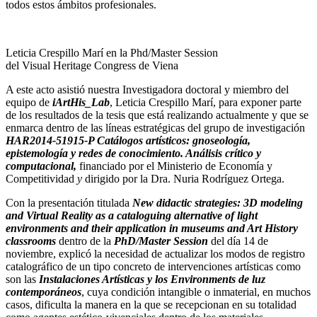
todos estos ámbitos profesionales.
Leticia Crespillo Marí en la Phd/Master Session
del Visual Heritage Congress de Viena
A este acto asistió nuestra Investigadora doctoral y miembro del
equipo de
iArtHis_Lab
, Leticia Crespillo Marí, para exponer parte
de los resultados de la tesis que está realizando actualmente y que se
enmarca dentro de las líneas estratégicas del grupo de investigación
HAR2014-51915-P Catálogos artísticos: gnoseología,
epistemología y redes de conocimiento. Análisis crítico y
computacional,
financiado por el Ministerio de Economía y
Competitividad
y
dirigido por la Dra. Nuria Rodríguez Ortega.
Con la presentación titulada
New didactic strategies: 3D modeling
and Virtual Reality as a cataloguing alternative of light
environments and their application in museums
and Art History
classrooms
dentro de la
PhD/Master Session
del día 14 de
noviembre, explicó la necesidad de actualizar los modos de registro
catalográfico de un tipo concreto de intervenciones artísticas como
son las
Instalaciones Artísticas y los Environments de luz
contemporáneos
, cuya condición intangible o inmaterial, en muchos
casos, dificulta la manera en la que se recepcionan en su totalidad