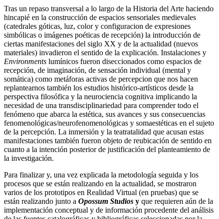
Tras un repaso transversal a lo largo de la Historia del Arte haciendo
hincapié en la construcción de espacios sensoriales medievales
(catedrales góticas, luz, color y configuracion de expresiones
simbólicas o imágenes poéticas de recepción) la introducción de
ciertas manifestaciones del siglo XX y de la actualidad (nuevos
materiales) invadieron el sentido de la explicación. Instalaciones y
Environments
lumínicos fueron diseccionados como espacios de
recepción, de imaginación, de sensación individual (mental y
somática) como metáforas activas de percepcion que nos hacen
replantearnos también los estudios histórico-artísticos desde la
perspectiva filosófica y la neurociencia cognitiva implicando la
necesidad de una transdisciplinariedad para comprender todo el
fenómeno que abarca la estética, sus avances y sus consecuencias
fenomenológicas/neurofenomenológicas y somaestéticas en el sujeto
de la percepción. La inmersión y la teatratalidad que acusan estas
manifestaciones también fueron objeto de reubicación de sentido en
cuanto a la intención posterior de justificación del planteamiento de
la investigación.
Para finalizar y, una vez explicada la metodología seguida y los
procesos que se están realizando en la actualidad, se mostraron
varios de los prototipos en Realidad Virtual (en pruebas) que se
están realizando junto a
Opossum Studios
y
que requieren aún de la
implementación conceptual y de información procedente del análisis
de las fuentes catalográficas y bibliográficas seleccionadas por la