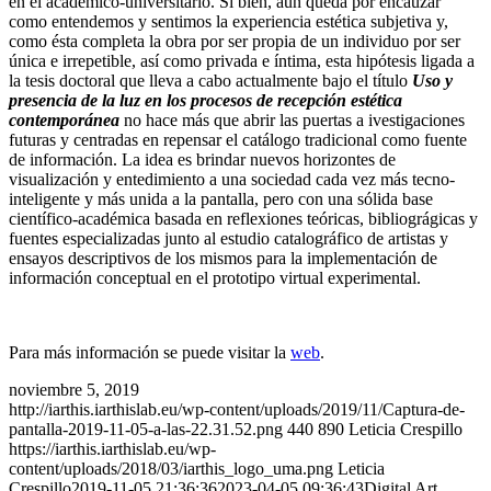
en el académico-universitario. Si bien, aún queda por encauzar
como entendemos y sentimos la experiencia estética subjetiva y,
como ésta completa la obra por ser propia de un individuo por ser
única e irrepetible, así como privada e íntima, esta hipótesis ligada a
la tesis doctoral que lleva a cabo actualmente bajo el título
Uso y
presencia de la luz en los procesos de recepción estética
contemporánea
no hace más que abrir las puertas a ivestigaciones
futuras y centradas en repensar el catálogo tradicional como fuente
de información. La idea es brindar nuevos horizontes de
visualización y entedimiento a una sociedad cada vez más tecno-
inteligente y más unida a la pantalla, pero con una sólida base
científico-académica basada en reflexiones teóricas, bibliográgicas y
fuentes especializadas junto al estudio catalográfico de artistas y
ensayos descriptivos de los mismos para la implementación de
información conceptual en el prototipo virtual experimental.
Para más información se puede visitar la
web
.
noviembre 5, 2019
http://iarthis.iarthislab.eu/wp-content/uploads/2019/11/Captura-de-
pantalla-2019-11-05-a-las-22.31.52.png
440
890
Leticia Crespillo
https://iarthis.iarthislab.eu/wp-
content/uploads/2018/03/iarthis_logo_uma.png
Leticia
Crespillo
2019-11-05 21:36:36
2023-04-05 09:36:43
Digital Art