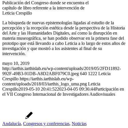
Publicación del Congreso donde se encuentra el
capítulo de libro referente a la intervención de
Leticia Crespillo
La búsqueda de nuevas epistemologías ligadas al estudio de la
percepción y la recepción estética desde la perspectiva de la Historia
del Arte y las Humanidades Digitales, así como la disrupción en
materia museográfica, se han podido observar en la primera fase del
prototipo que está llevando a cabo Leticia a lo largo de estos años de
investigación y que mostró a los asistentes al final de su
intervención.
mayo 10, 2019
http://iarthis.iarthislab.eu/wp-content/uploads/2019/05/2FD11892-
992F-49B3-91DB-A8D2ABF079C0.jpeg
640
1222
Leticia
Crespillo
https://iarthis.iarthislab.eu/wp-
content/uploads/2018/03/iarthis_logo_uma.png
Leticia
Crespillo
2019-05-10 20:41:52
2023-04-05 09:36:44
Participación en
el VII Congreso Internacional de Investigadores Audiovisuales
Andalucía
,
Congresos y conferencias
,
Noticias