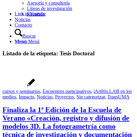
Asesoría y consultoría
Líneas de investigación
Link to Youtube
Recursos
Noticias
Contacto
Buscar
Menú
Menú
Listado de la etiqueta:
Tesis Doctoral
cursos y seminarios
,
Encuentros participativos
,
iArtHis.LAB en los
medios
,
Impacto
,
Noticias
,
Proyectos
,
Sin categorizar
,
TransUMA
Finaliza la 1ª Edición de la Escuela de
Verano «Creación, registro y difusión de
modelos 3D. La fotogrametría como
técnica de investigación y documentación