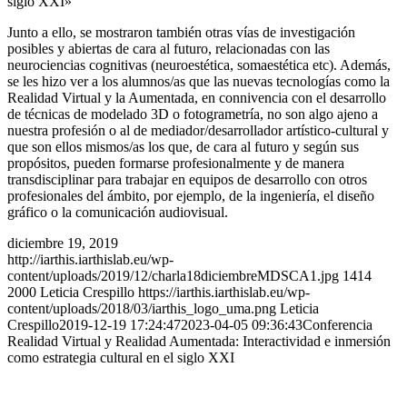
siglo XXI»
Junto a ello, se mostraron también otras vías de investigación
posibles y abiertas de cara al futuro, relacionadas con las
neurociencias cognitivas (neuroestética, somaestética etc). Además,
se les hizo ver a los alumnos/as que las nuevas tecnologías como la
Realidad Virtual y la Aumentada, en connivencia con el desarrollo
de técnicas de modelado 3D o fotogrametría, no son algo ajeno a
nuestra profesión o al de mediador/desarrollador artístico-cultural y
que son ellos mismos/as los que, de cara al futuro y según sus
propósitos, pueden formarse profesionalmente y de manera
transdisciplinar para trabajar en equipos de desarrollo con otros
profesionales del ámbito, por ejemplo, de la ingeniería, el diseño
gráfico o la comunicación audiovisual.
diciembre 19, 2019
http://iarthis.iarthislab.eu/wp-
content/uploads/2019/12/charla18diciembreMDSCA1.jpg
1414
2000
Leticia Crespillo
https://iarthis.iarthislab.eu/wp-
content/uploads/2018/03/iarthis_logo_uma.png
Leticia
Crespillo
2019-12-19 17:24:47
2023-04-05 09:36:43
Conferencia
Realidad Virtual y Realidad Aumentada: Interactividad e inmersión
como estrategia cultural en el siglo XXI