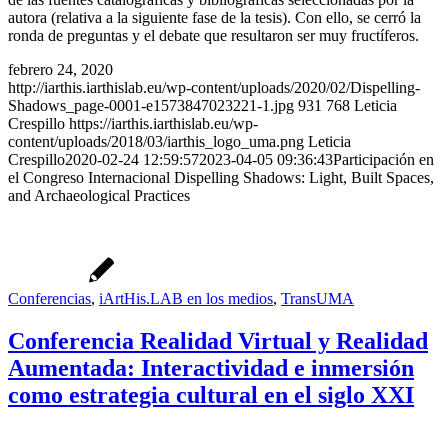
autora (relativa a la siguiente fase de la tesis). Con ello, se cerró la
ronda de preguntas y el debate que resultaron ser muy fructíferos.
febrero 24, 2020
http://iarthis.iarthislab.eu/wp-content/uploads/2020/02/Dispelling-
Shadows_page-0001-e1573847023221-1.jpg
931
768
Leticia
Crespillo
https://iarthis.iarthislab.eu/wp-
content/uploads/2018/03/iarthis_logo_uma.png
Leticia
Crespillo
2020-02-24 12:59:57
2023-04-05 09:36:43
Participación en
el Congreso Internacional Dispelling Shadows: Light, Built Spaces,
and Archaeological Practices
Conferencias
,
iArtHis.LAB en los medios
,
TransUMA
Conferencia Realidad Virtual y Realidad
Aumentada: Interactividad e inmersión
como estrategia cultural en el siglo XXI