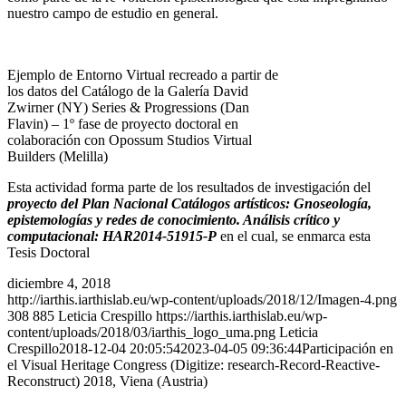
nuestro campo de estudio en general.
Ejemplo de Entorno Virtual recreado a partir de
los datos del Catálogo de la Galería David
Zwirner (NY) Series & Progressions (Dan
Flavin) – 1º fase de proyecto doctoral en
colaboración con Opossum Studios Virtual
Builders (Melilla)
Esta actividad forma parte de los resultados de investigación del
proyecto del Plan Nacional Catálogos artísticos: Gnoseología,
epistemologías y redes de conocimiento. Análisis crítico y
computacional: HAR2014-51915-P
en el cual, se enmarca esta
Tesis Doctoral
diciembre 4, 2018
http://iarthis.iarthislab.eu/wp-content/uploads/2018/12/Imagen-4.png
308
885
Leticia Crespillo
https://iarthis.iarthislab.eu/wp-
content/uploads/2018/03/iarthis_logo_uma.png
Leticia
Crespillo
2018-12-04 20:05:54
2023-04-05 09:36:44
Participación en
el Visual Heritage Congress (Digitize: research-Record-Reactive-
Reconstruct) 2018, Viena (Austria)