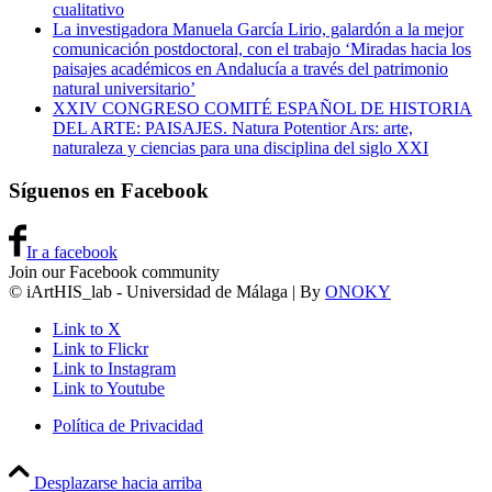
cualitativo
La investigadora Manuela García Lirio, galardón a la mejor
comunicación postdoctoral, con el trabajo ‘Miradas hacia los
paisajes académicos en Andalucía a través del patrimonio
natural universitario’
XXIV CONGRESO COMITÉ ESPAÑOL DE HISTORIA
DEL ARTE: PAISAJES. Natura Potentior Ars: arte,
naturaleza y ciencias para una disciplina del siglo XXI
Síguenos en Facebook
Ir a facebook
Join our Facebook community
© iArtHIS_lab - Universidad de Málaga | By
ONOKY
Link to X
Link to Flickr
Link to Instagram
Link to Youtube
Política de Privacidad
Desplazarse hacia arriba