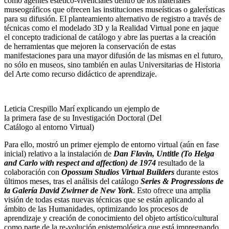
como agentes estético-vivenciales dentro de los materiales
museográficos que ofrecen las instituciones museísticas o galerísticas
para su difusión. El planteamiento alternativo de registro a través de
técnicas como el modelado 3D y la Realidad Virtual pone en jaque
el concepto tradicional de catálogo y abre las puertas a la creación
de herramientas que mejoren la conservación de estas
manifestaciones para una mayor difusión de las mismas en el futuro,
no sólo en museos, sino también en aulas Universitarias de Historia
del Arte como recurso didáctico de aprendizaje.
Leticia Crespillo Marí explicando un ejemplo de
la primera fase de su Investigación Doctoral (Del
Catálogo al entorno Virtual)
Para ello, mostró un primer ejemplo de entorno virtual (aún en fase
inicial) relativo a la instalación de
Dan Flavin, Untitle (To Helga
and Carlo with respect and affection) de 1974
resultado de la
colaboración con
Opossum Studios Virtual Builders
durante estos
últimos meses, tras el análisis del catálogo
Series & Progressions de
la Galería David
Zwirner de New York
. Esto ofrece una amplia
visión de todas estas nuevas técnicas que se están aplicando al
ámbito de las Humanidades, optimizando los procesos de
aprendizaje y creación de conocimiento del objeto artístico/cultural
como parte de la re-volución epistemológica que está impregnando