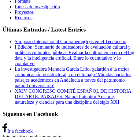
Fórmate
Líneas de investigación
Proyectos
Recursos
Últimas Entradas / Latest Entries
Simposio Internacional Contratiemp(h)as en el Tecnoceno
I Edición. Seminario de indicadores de evaluación cultural y
políticas culturales públicas Evaluar la cultura en la era del big
data y la inteligencia artificial. Entre lo cuantitativo y lo
cualitativo
La investigadora Manuela García Lirio, galardón a la mejor
comunicación postdoctoral, con el trabajo ‘Miradas hacia los
paisajes académicos en Andalucía a través del patrimonio
natural universitario’
XXIV CONGRESO COMITÉ ESPAÑOL DE HISTORIA
DEL ARTE: PAISAJES. Natura Potentior Ars: arte,
naturaleza y ciencias para una disciplina del siglo XXI
Síguenos en Facebook
Ir a facebook
Join our Facebook community