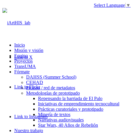
Select Language
▼
Inicio
Misión y visión
Equipo
Link to X
Proyectos
TransUMA
Fórmate
DAHSS (Summer School)
CEHAD
Link to Flickr
Picasso / red de metadatos
Metodologías de prototipado
Repensando la barriada de El Palo
Iniciativas de emprendimiento tecnocultural
Prácticas curatoriales y prototipado
Minería de textos
Link to Instagram
Narrativas audiovisuales
Star Wars, 40 Años de Rebelión
Nuestro trabajo