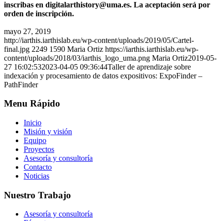
inscribas en digitalarthistory@uma.es. La aceptación será por
orden de inscripción.
mayo 27, 2019
http://iarthis.iarthislab.eu/wp-content/uploads/2019/05/Cartel-
final.jpg
2249
1590
Maria Ortiz
https://iarthis.iarthislab.eu/wp-
content/uploads/2018/03/iarthis_logo_uma.png
Maria Ortiz
2019-05-
27 16:02:53
2023-04-05 09:36:44
Taller de aprendizaje sobre
indexación y procesamiento de datos expositivos: ExpoFinder –
PathFinder
Menu Rápido
Inicio
Misión y visión
Equipo
Proyectos
Asesoría y consultoría
Contacto
Noticias
Nuestro Trabajo
Asesoría y consultoría