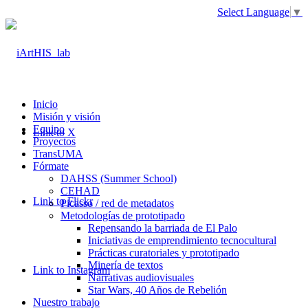
Select Language
▼
Inicio
Misión y visión
Equipo
Link to X
Proyectos
TransUMA
Fórmate
DAHSS (Summer School)
CEHAD
Link to Flickr
Picasso / red de metadatos
Metodologías de prototipado
Repensando la barriada de El Palo
Iniciativas de emprendimiento tecnocultural
Prácticas curatoriales y prototipado
Minería de textos
Link to Instagram
Narrativas audiovisuales
Star Wars, 40 Años de Rebelión
Nuestro trabajo