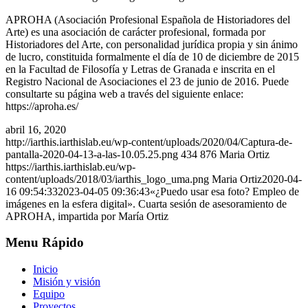
APROHA (Asociación Profesional Española de Historiadores del
Arte) es una asociación de carácter profesional, formada por
Historiadores del Arte, con personalidad jurídica propia y sin ánimo
de lucro, constituida formalmente el día de 10 de diciembre de 2015
en la Facultad de Filosofía y Letras de Granada e inscrita en el
Registro Nacional de Asociaciones el 23 de junio de 2016. Puede
consultarte su página web a través del siguiente enlace:
https://aproha.es/
abril 16, 2020
http://iarthis.iarthislab.eu/wp-content/uploads/2020/04/Captura-de-
pantalla-2020-04-13-a-las-10.05.25.png
434
876
Maria Ortiz
https://iarthis.iarthislab.eu/wp-
content/uploads/2018/03/iarthis_logo_uma.png
Maria Ortiz
2020-04-
16 09:54:33
2023-04-05 09:36:43
«¿Puedo usar esa foto? Empleo de
imágenes en la esfera digital». Cuarta sesión de asesoramiento de
APROHA, impartida por María Ortiz
Menu Rápido
Inicio
Misión y visión
Equipo
Proyectos