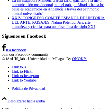
La investigadora Manuela García Lirio, galardón a la mejor
comunicación postdoctoral, con el trabajo ‘Miradas hacia los
paisajes académicos en Andalucía a través del patrimonio
natural universitario’
XXIV CONGRESO COMITÉ ESPAÑOL DE HISTORIA
DEL ARTE: PAISAJES. Natura Potentior Ars: arte,
naturaleza y ciencias para una disciplina del siglo XXI
Síguenos en Facebook
Ir a facebook
Join our Facebook community
© iArtHIS_lab - Universidad de Málaga | By
ONOKY
Link to X
Link to Flickr
Link to Instagram
Link to Youtube
Política de Privacidad
Desplazarse hacia arriba