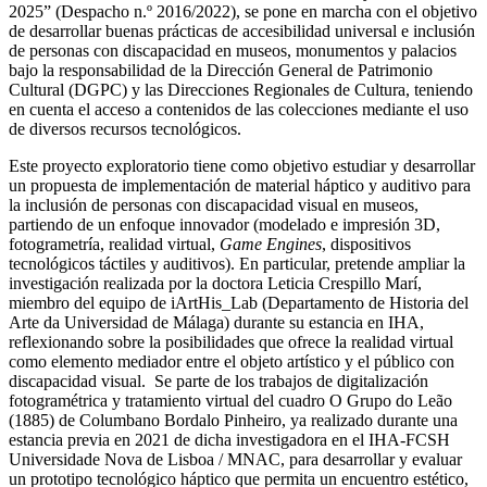
2025” (Despacho n.º 2016/2022), se pone en marcha con el objetivo
de desarrollar buenas prácticas de accesibilidad universal e inclusión
de personas con discapacidad en museos, monumentos y palacios
bajo la responsabilidad de la Dirección General de Patrimonio
Cultural (DGPC) y las Direcciones Regionales de Cultura, teniendo
en cuenta el acceso a contenidos de las colecciones mediante el uso
de diversos recursos tecnológicos.
Este proyecto exploratorio tiene como objetivo estudiar y desarrollar
un propuesta de implementación de material háptico y auditivo para
la inclusión de personas con discapacidad visual en museos,
partiendo de un enfoque innovador (modelado e impresión 3D,
fotogrametría, realidad virtual,
Game Engines
, dispositivos
tecnológicos táctiles y auditivos). En particular, pretende ampliar la
investigación realizada por la doctora Leticia Crespillo Marí,
miembro del equipo de iArtHis_Lab (Departamento de Historia del
Arte da Universidad de Málaga) durante su estancia en IHA,
reflexionando sobre la posibilidades que ofrece la realidad virtual
como elemento mediador entre el objeto artístico y el público con
discapacidad visual. Se parte de los trabajos de digitalización
fotogramétrica y tratamiento virtual del cuadro O Grupo do Leão
(1885) de Columbano Bordalo Pinheiro, ya realizado durante una
estancia previa en 2021 de dicha investigadora en el IHA-FCSH
Universidade Nova de Lisboa / MNAC, para desarrollar y evaluar
un prototipo tecnológico háptico que permita un encuentro estético,