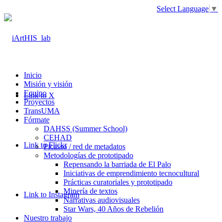
Select Language
▼
Inicio
Misión y visión
Equipo
Link to X
Proyectos
TransUMA
Fórmate
DAHSS (Summer School)
CEHAD
Link to Flickr
Picasso / red de metadatos
Metodologías de prototipado
Repensando la barriada de El Palo
Iniciativas de emprendimiento tecnocultural
Prácticas curatoriales y prototipado
Minería de textos
Link to Instagram
Narrativas audiovisuales
Star Wars, 40 Años de Rebelión
Nuestro trabajo